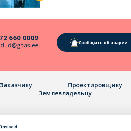
72 660 0009
Сообщить об аварии
idud@gaas.ee
Заказчикy
Проектировщикy
Землевладельцу
Безопасность и аварии
Полезная инф
Kонтакты
üpsiseid.