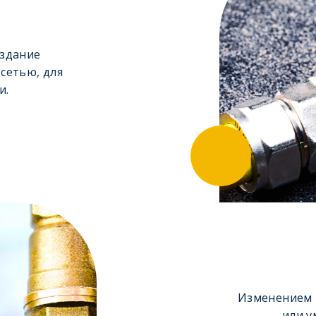
оздание
сетью, для
и.
Изменением 
или у