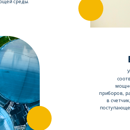
ющей среды.
У
соот
мощно
приборов, р
в счетчик
поступающег