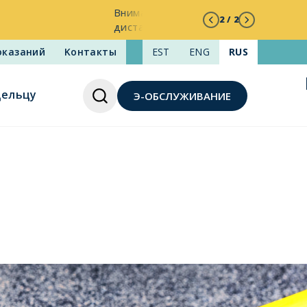
ения с
2 / 2
оказаний
Kонтакты
EST
ENG
RUS
дельцу
Э-ОБСЛУЖИВАНИЕ