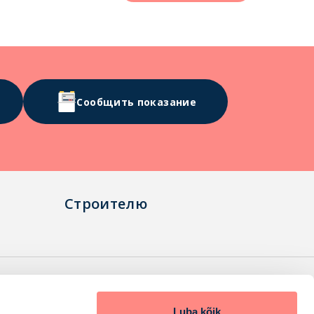
Сообщить показание
Строителю
ормация
Сообщение показаний
Luba kõik