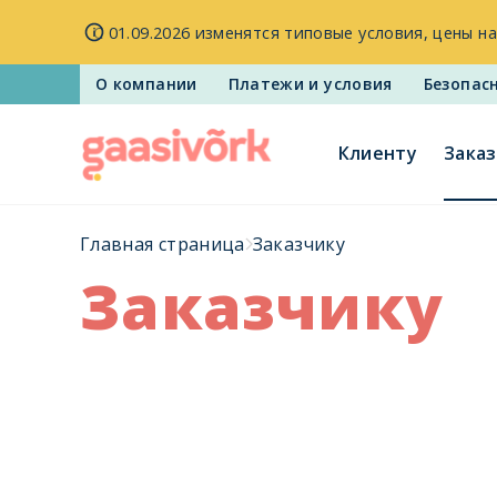
Внимание! Gaasivõrk осуществляет замену дистанционно
дистанционным считыванием.
Более подробная инфор
О компании
Платежи и условия
Безопас
Клиентy
Зака
Главная страница
Заказчикy
Заказчикy