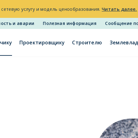
 считываемых газовых счётчиков на счётчики нового покол
мация доступна здесь.
ность и аварии
Полезная информация
Сообщение п
зчикy
Проектировщикy
Строителю
Землевла