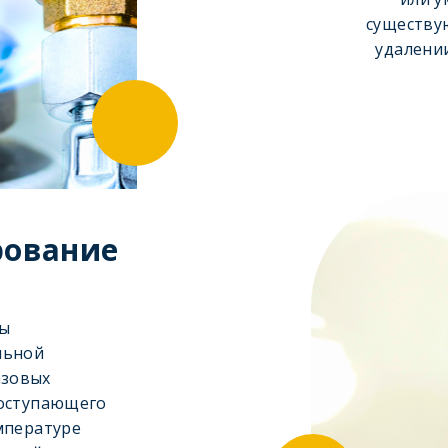
существу
удалени
рование
ны
льной
азовых
поступающего
емпературе