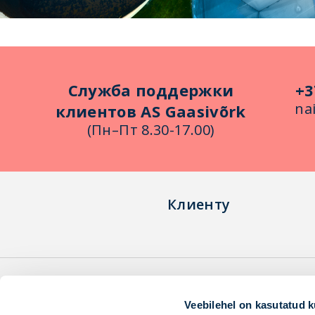
Служба поддержки
+3
na
клиентов AS Gaasivõrk
(Пн–Пт 8.30-17.00)
Клиентy
О компании
Платежи и условия
Veebilehel on kasutatud k